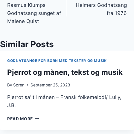
Rasmus Klumps
Helmers Godnatsang
navigation
Godnatsang sunget af
fra 1976
Malene Quist
Similar Posts
GODNATSANGE FOR BØRN MED TEKSTER OG MUSIK
Pjerrot og månen, tekst og musik
By
Søren
September 25, 2023
Pjerrot sa’ til månen – Fransk folkemelodi/ Lully,
J.B.
PJERROT
READ MORE
OG
MÅNEN,