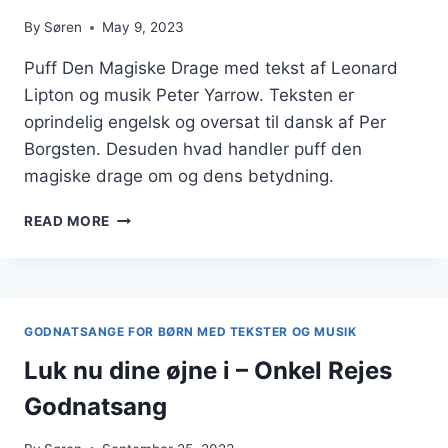
By
Søren
May 9, 2023
Puff Den Magiske Drage med tekst af Leonard
Lipton og musik Peter Yarrow. Teksten er
oprindelig engelsk og oversat til dansk af Per
Borgsten. Desuden hvad handler puff den
magiske drage om og dens betydning.
PUFF
READ MORE
DEN
MAGISKE
DRAGE
(TEKST
PÅ
GODNATSANGE FOR BØRN MED TEKSTER OG MUSIK
DANSK
OG
Luk nu dine øjne i – Onkel Rejes
ENGELSK
Godnatsang
MED
BETYDNING)