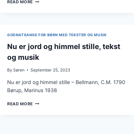
JEG
READ MORE
VIL
TÆLLE
STJERNERNE,
TEKST
OG
GODNATSANGE FOR BØRN MED TEKSTER OG MUSIK
MUSIK
Nu er jord og himmel stille, tekst
og musik
By
Søren
September 25, 2023
Nu er jord og himmel stille – Bellmann, C.M. 1790
Børup, Marinus 1938
NU
READ MORE
ER
JORD
OG
HIMMEL
STILLE,