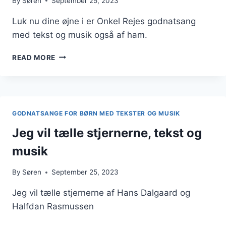
By
Søren
September 25, 2023
Luk nu dine øjne i er Onkel Rejes godnatsang
med tekst og musik også af ham.
LUK
READ MORE
NU
DINE
ØJNE
I
–
GODNATSANGE FOR BØRN MED TEKSTER OG MUSIK
ONKEL
REJES
Jeg vil tælle stjernerne, tekst og
GODNATSANG
musik
By
Søren
September 25, 2023
Jeg vil tælle stjernerne af Hans Dalgaard og
Halfdan Rasmussen