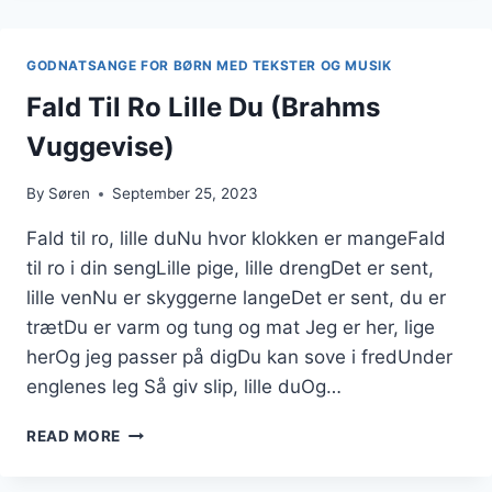
TEKST
OG
MUSIK
GODNATSANGE FOR BØRN MED TEKSTER OG MUSIK
Fald Til Ro Lille Du (Brahms
Vuggevise)
By
Søren
September 25, 2023
Fald til ro, lille duNu hvor klokken er mangeFald
til ro i din sengLille pige, lille drengDet er sent,
lille venNu er skyggerne langeDet er sent, du er
trætDu er varm og tung og mat Jeg er her, lige
herOg jeg passer på digDu kan sove i fredUnder
englenes leg Så giv slip, lille duOg…
FALD
READ MORE
TIL
RO