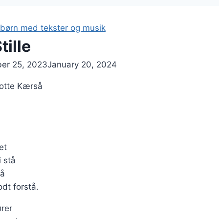
børn med tekster og musik
tille
er 25, 2023
January 20, 2024
 Lotte Kærså
et
i stå
gå
dt forstå.
rer