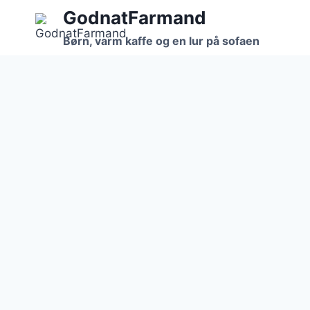
Skip
GodnatFarmand
to
Børn, varm kaffe og en lur på sofaen
content