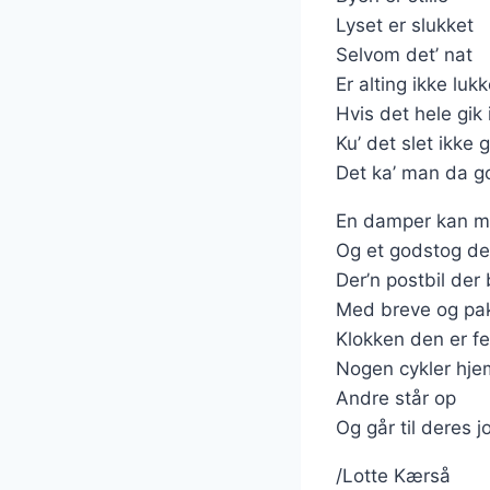
Lyset er slukket
Selvom det’ nat
Er alting ikke lukk
Hvis det hele gik 
Ku’ det slet ikke 
Det ka’ man da go
En damper kan m
Og et godstog de
Der’n postbil der
Med breve og pa
Klokken den er f
Nogen cykler hje
Andre står op
Og går til deres j
/Lotte Kærså