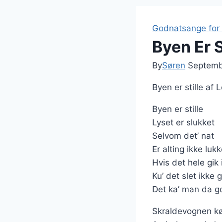
Godnatsange for 
Byen Er S
By
Søren
Septemb
Byen er stille af
Byen er stille
Lyset er slukket
Selvom det’ nat
Er alting ikke lukk
Hvis det hele gik 
Ku’ det slet ikke 
Det ka’ man da go
Skraldevognen kø