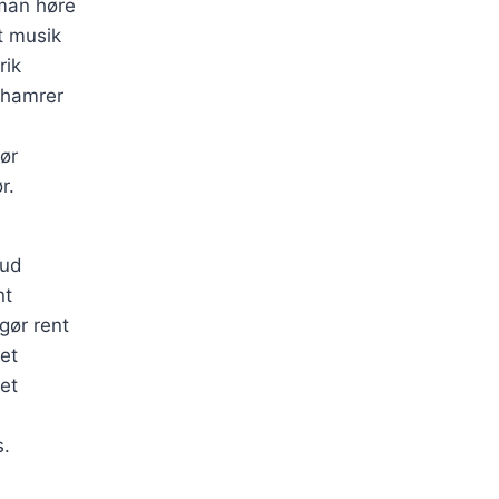
man høre
t musik
rik
 hamrer
ør
r.
bud
nt
gør rent
iet
iet
s.