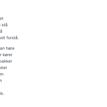
et
i stå
gå
dt forstå.
an høre
r kører
 bakker
kker
em
m
ob.