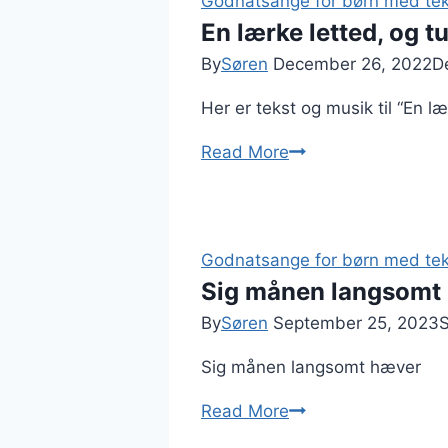
så
Godnatsange for børn med tek
stille
En lærke letted, og t
nu
By
Søren
December 26, 2022
D
/
Her er tekst og musik til “En læ
Kap
Det
En
Read More
Gode
lærke
Håb),
letted,
tekst
og
og
tusind
Godnatsange for børn med tek
musik
fulgte
Sig månen langsomt
–
By
Søren
September 25, 2023
Tekst
Sig månen langsomt hæver
og
musik
Sig
Read More
månen