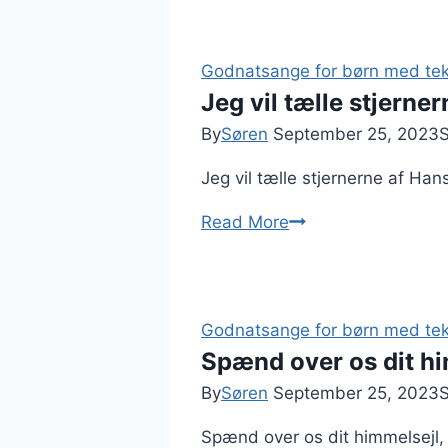
langsomt
hæver
Godnatsange for børn med tek
Jeg vil tælle stjerne
By
Søren
September 25, 2023
Jeg vil tælle stjernerne af H
Jeg
Read More
vil
tælle
stjernerne,
tekst
Godnatsange for børn med tek
og
Spænd over os dit h
musik
By
Søren
September 25, 2023
Spænd over os dit himmelsejl