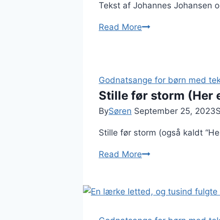
Tekst af Johannes Johansen o
Du
Read More
som
har
tændt
millioner
Godnatsange for børn med tek
af
Stille før storm (Her
stjerner:
By
Søren
September 25, 2023
Tekst
Stille før storm (også kaldt “H
og
musik
Stille
Read More
før
storm
(Her
er