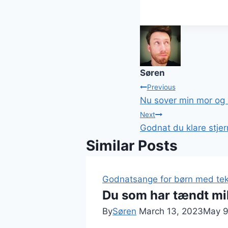
Søren
Post
Previous
Nu sover min mor og 
navigation
Next
Godnat du klare stjer
Similar Posts
Godnatsange for børn med tek
Du som har tændt mil
By
Søren
March 13, 2023
May 9