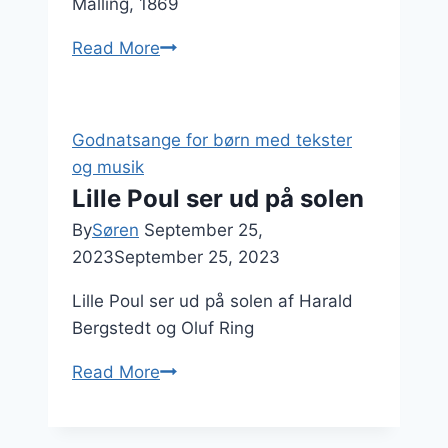
Malling, 1869
Jeg
Read More
er
træt
og
Godnatsange for børn med tekster
går
og musik
til
Lille Poul ser ud på solen
ro
By
Søren
September 25,
2023
September 25, 2023
Lille Poul ser ud på solen af Harald
Bergstedt og Oluf Ring
Lille
Read More
Poul
ser