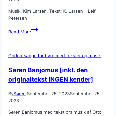
Musik: Kim Larsen. Tekst: K. Larsen – Leif
Petersen
Om
Read More
lidt
bliver
her
Godnatsange for børn med tekster og musik
stille,
tekst
Søren Banjomus [inkl. den
og
originaltekst INGEN kender]
musik
By
Søren
September 25, 2023
September 25,
2023
Søren Banjomus med tekst om musik af Otto