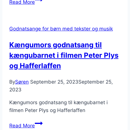
Read More
sky
gik
morgentur,
Godnatsange for børn med tekster og musik
tekst
og
Kængumors godnatsang til
musik
kængubarnet i filmen Peter Plys
og Hafferlaffen
By
Søren
September 25, 2023
September 25,
2023
Kængumors godnatsang til kængubarnet i
filmen Peter Plys og Hafferlaffen
Kængumors
Read More