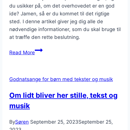
du usikker på, om det overhovedet er en god
ide? Jamen, så er du kommet til det rigtige
sted. I denne artikel giver jeg dig alle de
nødvendige informationer, som du skal bruge til
at træffe den rette beslutning.
Hvor
Read More
stor
bliver
en
Godnatsange for børn med tekster og musik
minigris?
Vokser
Om lidt bliver her stille, tekst og
de
musik
til
fuld
størrelse?
By
Søren
September 25, 2023
September 25,
2023