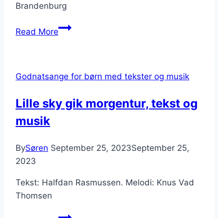
Brandenburg
Søren
Read More
Banjomus
[inkl.
den
Godnatsange for børn med tekster og musik
originaltekst
INGEN
Lille sky gik morgentur, tekst og
kender]
musik
By
Søren
September 25, 2023
September 25,
2023
Tekst: Halfdan Rasmussen. Melodi: Knus Vad
Thomsen
Lille