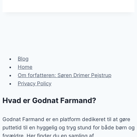
godnatsang
til
kængubarnet
i
filmen
Peter
Plys
og
Blog
Hafferlaffen
Home
Om forfatteren: Søren Drimer Pejstrup
Privacy Policy
Hvad er Godnat Farmand?
Godnat Farmand er en platform dedikeret til at gøre
puttetid til en hyggelig og tryg stund for både børn og
forældre. Her finder du en samling af